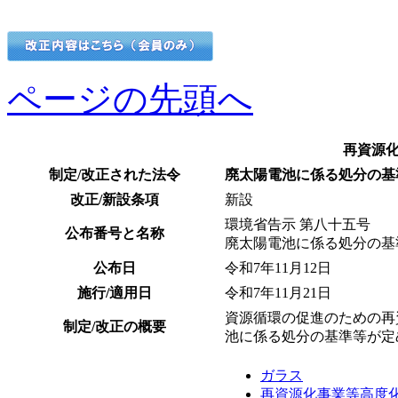
ページの先頭へ
再資源
制定/改正された法令
廃太陽電池に係る処分の基
改正/新設条項
新設
環境省告示 第八十五号
公布番号と名称
廃太陽電池に係る処分の基
公布日
令和7年11月12日
施行/適用日
令和7年11月21日
資源循環の促進のための再
制定/改正の概要
池に係る処分の基準等が定
ガラス
再資源化事業等高度