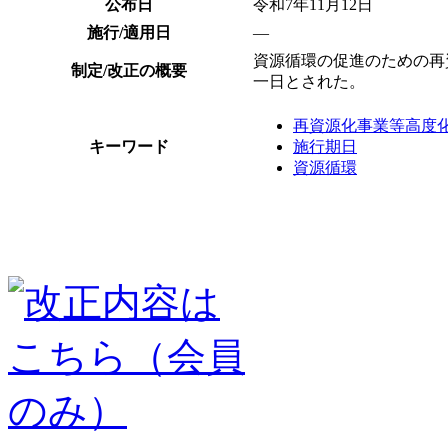
公布日
令和7年11月12日
施行/適用日
―
資源循環の促進のための再
制定/改正の概要
一日とされた。
再資源化事業等高度
キーワード
施行期日
資源循環