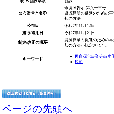
改正/新設条項
新設
環境省告示 第八十三号
公布番号と名称
資源循環の促進のための再
却の方法
公布日
令和7年11月12日
施行/適用日
令和7年11月21日
資源循環の促進のための再
制定/改正の概要
却の方法が規定された。
再資源化事業等高度
キーワード
焼却
ページの先頭へ