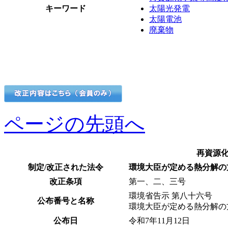
キーワード
太陽光発電
太陽電池
廃棄物
ページの先頭へ
再資源
制定/改正された法令
環境大臣が定める熱分解の
改正条項
第一、二、三号
環境省告示 第八十六号
公布番号と名称
環境大臣が定める熱分解の
公布日
令和7年11月12日