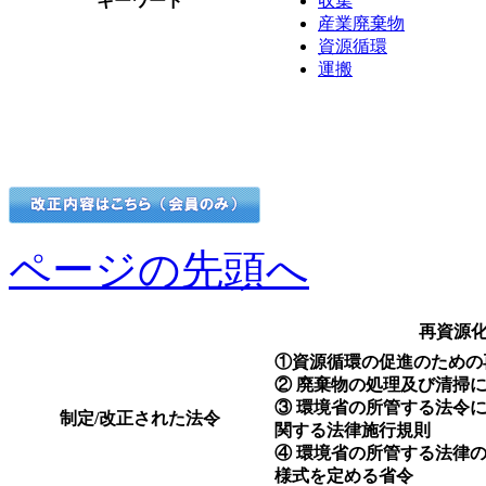
キーワード
収集
産業廃棄物
資源循環
運搬
ページの先頭へ
再資源
①資源循環の促進のための
② 廃棄物の処理及び清掃
③ 環境省の所管する法令
制定/改正された法令
関する法律施行規則
④ 環境省の所管する法律
様式を定める省令