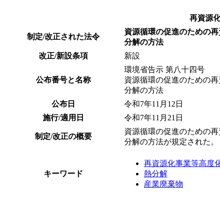
再資源
資源循環の促進のための再
制定/改正された法令
分解の方法
改正/新設条項
新設
環境省告示 第八十四号
公布番号と名称
資源循環の促進のための再
分解の方法
公布日
令和7年11月12日
施行/適用日
令和7年11月21日
資源循環の促進のための再
制定/改正の概要
分解の方法が規定された。
再資源化事業等高度
キーワード
熱分解
産業廃棄物