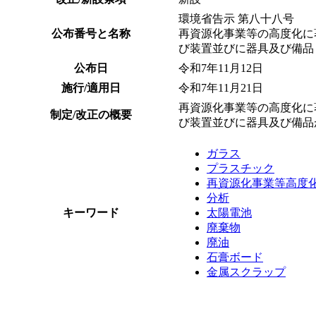
環境省告示 第八十八号
公布番号と名称
再資源化事業等の高度化に
び装置並びに器具及び備品
公布日
令和7年11月12日
施行/適用日
令和7年11月21日
再資源化事業等の高度化に
制定/改正の概要
び装置並びに器具及び備品
ガラス
プラスチック
再資源化事業等高度
分析
キーワード
太陽電池
廃棄物
廃油
石膏ボード
金属スクラップ