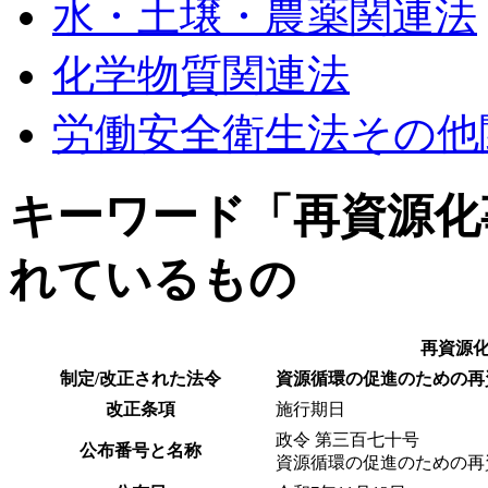
水・土壌・農薬関連法
化学物質関連法
労働安全衛生法その他
キーワード「再資源化
れているもの
再資源
制定/改正された法令
資源循環の促進のための再
改正条項
施行期日
政令 第三百七十号
公布番号と名称
資源循環の促進のための再