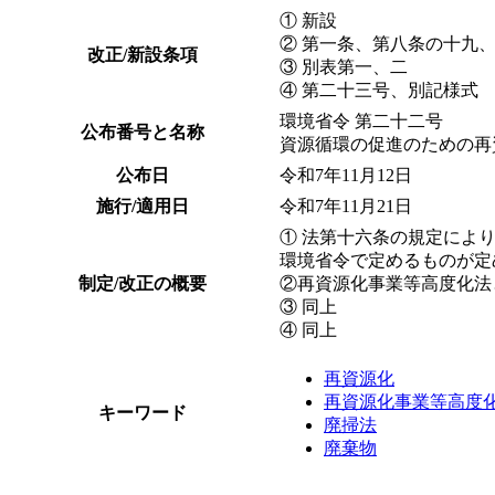
① 新設
② 第一条、第八条の十九
改正/新設条項
③ 別表第一、二
④ 第二十三号、別記様式
環境省令 第二十二号
公布番号と名称
資源循環の促進のための再
公布日
令和7年11月12日
施行/適用日
令和7年11月21日
① 法第十六条の規定によ
環境省令で定めるものが定
制定/改正の概要
②再資源化事業等高度化法
③ 同上
④ 同上
再資源化
再資源化事業等高度
キーワード
廃掃法
廃棄物