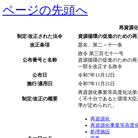
ページの先頭へ
再資源
制定/改正された法令
資源循環の促進のための再
改正条項
題名、第二～十一条
政令 第三百七十一号
公布番号と名称
資源循環の促進のための再
一部を改正する政令
公布日
令和7年11月12日
施行/適用日
令和7年11月21日
再資源化事業等高度化法第
制定/改正の概要
く不十分であると環境大臣
準が定められた。
再資源化
再資源化事業等高度
処理施設