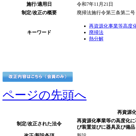
施行/適用日
令和7年11月21日
制定/改正の概要
廃掃法施行令第三条第二号
再資源化事業等高度
キーワード
廃掃法
熱分解
ページの先頭へ
再資源
再資源化事業等の高度化に
制定/改正された法令
び装置並びに器具及び備品
改正/新設条項
新設