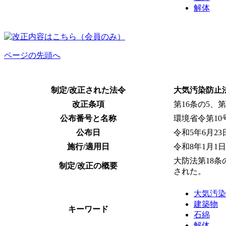
解体
ページの先頭へ
制定/改正された法令
大気汚染防止
改正条項
第
16
条の
5
、第
公布番号と名称
環境省令第1
公布日
令和
5
年
6
月
23
施行/適用日
令和8年1月1日
大防法第18
制定/改正の概要
された。
大気汚染
建築物
キーワード
石綿
解体