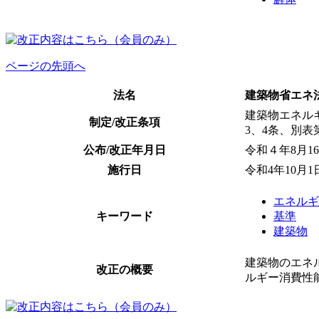
ページの先頭へ
法名
建築物省エネ
建築物エネルギ
制定/改正条項
3、4条、別表
公布/改正年月日
令和４年8月1
施行日
令和4年10月1
エネルギ
キーワード
基準
建築物
建築物のエネ
改正の概要
ルギー消費性