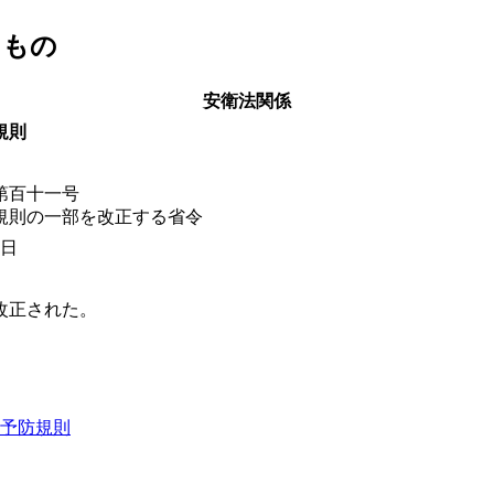
るもの
安衛法関係
規則
第百十一号
規則の一部を改正する省令
1日
改正された。
予防規則