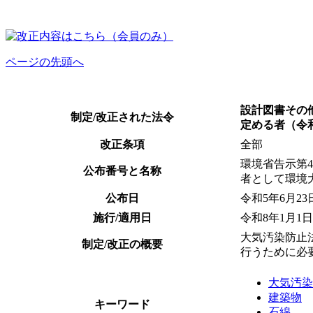
ページの先頭へ
設計図書その
制定/改正された法令
定める者（令和
改正条項
全部
環境省告示第
公布番号と名称
者として環境
公布日
令和5年6月23
施行/適用日
令和8年1月1日
大気汚染防止
制定/改正の概要
行うために必
大気汚染
建築物
キーワード
石綿