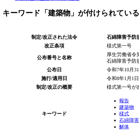
キーワード「建築物」が付けられてい
制定/改正された法令
石綿障害予防
改正条項
様式第一号
厚生労働省令
公布番号と名称
石綿障害予防
公布日
令和7年10月3
施行/適用日
令和8年1月1日
制定/改正の概要
様式第一号が
報告
建築物
キーワード
様式
石綿障害
解体