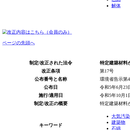
解体
ページの先頭へ
制定/改正された法令
特定建築材料
改正条項
第17号
公布番号と名称
環境省告示第
公布日
令和5年6月23
施行/適用日
令和5年10月1
制定/改正の概要
特定建築材料
大気汚染
建築物
キーワード
石綿