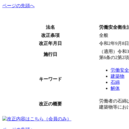
ページの先頭へ
法名
労働安全衛生
改正条項
全般
改正年月日
令和2年9月8
（適用）令和
施行日
第6条の2第2
労働安全
建築物
キーワード
石綿
解体
労働者の石綿
改正の概要
建築物等にお