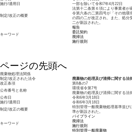
施行/適用日
一部を除いて令和7年4月22日
法第十二条第６項により事業者が
令第六条の二第四号が「その他環
制定/改正の概要
の四の二が改正され、また、処分
二が新設された。
報告
委託契約
キーワード
廃掃法
施行規則
ページの先頭へ
廃棄物処理法関係
制定/改正された法令
廃棄物の処理及び清掃に関する法
改正条項
第8条の7
環境省令第7号
公布番号と名称
廃棄物の処理及び清掃に関する法
公布日
令和6年3月18日
施行/適用日
令和6年3月18日
特別管理一般廃棄物処理基準並び
制定/改正の概要
準が新設された。
パイプライン
廃掃法
キーワード
施行規則
特別管理一般廃棄物