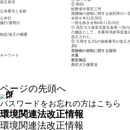
改正条項
② 附則
総務省令第百三号
公布番号と名称
危険物の規制に関する規則等の一
公布日
令和６年11月29日
施行/適用日
一部を除き令和
6
年
11
月
29
日
① 高圧ガス保安法第五条第一項
の施設として、水素等供給等促進法
制定/改正の概要
改正された。
② 引用するJISの規格番号が改正
JIS
危険物の規制に関する規則
キーワード
水素
製造施設
高圧ガス保安法
ページの先頭へ
パスワードをお忘れの方はこちら
環境関連法改正情報
環境関連法改正情報