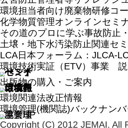
環境担当者向け廃棄物研修コ
化学物質管理オンラインセミ
その道のプロに学ぶ事故防止
土壌・地下水汚染防止関連セ
LCA日本フォーラム：JLCA-
環境技術実証（ETV）事業 
出版物の購入・ご案内
環境関連法改正情報
環境管理(機関誌)バックナン
Copyright (C) 2012 JEMAI. All 