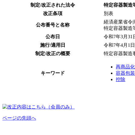
制定/改正された法令
特定容器製造
改正条項
別表
経済産業省令|
公布番号と名称
特定容器製造
公布日
令和7年3月31
施行/適用日
令和7年4月1日
制定/改正の概要
特定容器製造
再商品化
キーワード
容器包装
控除
ページの先頭へ