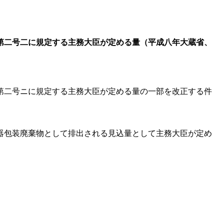
第二号二に規定する主務大臣が定める量（平成八年大蔵省、
第二号ニに規定する主務大臣が定める量の一部を改正する件
器包装廃棄物として排出される見込量として主務大臣が定め