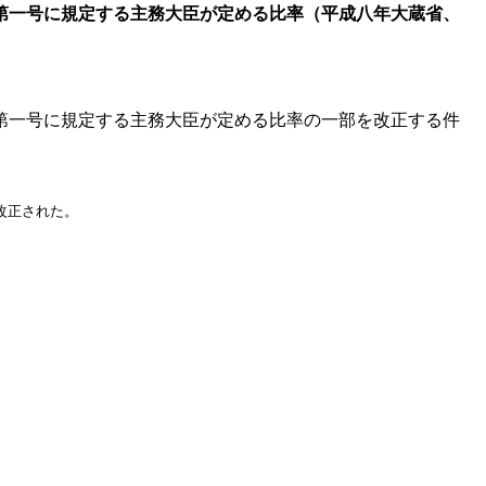
第一号に規定する主務大臣が定める比率（平成八年大蔵省、
第一号に規定する主務大臣が定める比率の一部を改正する件
改正された。