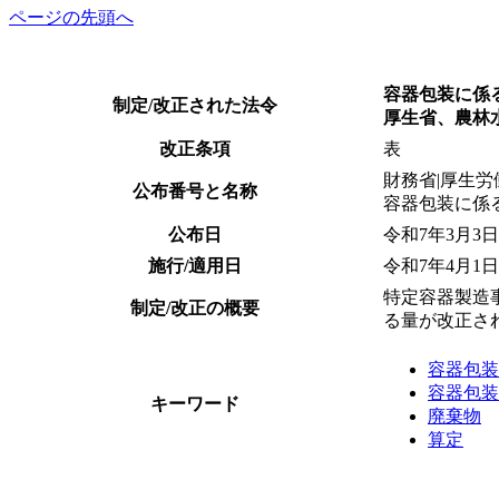
ページの先頭へ
容器包装に係
制定/改正された法令
厚生省、農林
改正条項
表
財務省|厚生労
公布番号と名称
容器包装に係
公布日
令和7年3月3日
施行/適用日
令和7年4月1日
特定容器製造
制定/改正の概要
る量が改正さ
容器包装
容器包装
キーワード
廃棄物
算定