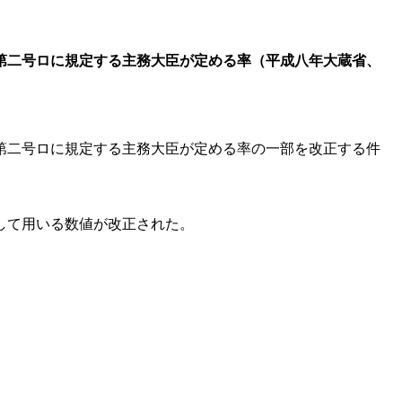
第二号ロに規定する主務大臣が定める率（平成八年大蔵省、
第二号ロに規定する主務大臣が定める率の一部を改正する件
して用いる数値が改正された。