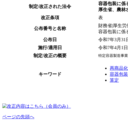
容器包装に係
制定/改正された法令
厚生省、農林
改正条項
表
財務省|厚生労
公布番号と名称
容器包装に係
公布日
令和7年3月31
施行/適用日
令和7年4月1日
制定/改正の概要
特定容器製造事業
再商品化
キーワード
容器包装
算定
ページの先頭へ