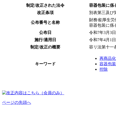
制定/改正された法令
容器包装に係
改正条項
別表第三及び
財務省|厚生労
公布番号と名称
容器包装に係
公布日
令和7年3月3日
施行/適用日
令和7年4月1日
制定/改正の概要
容リ法第十一
再商品化
キーワード
容器包装
控除
ページの先頭へ