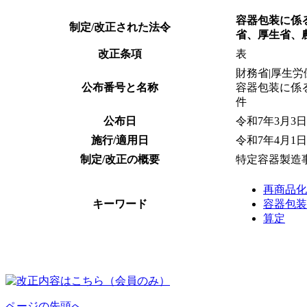
容器包装に係
制定/改正された法令
省、厚生省、
改正条項
表
財務省|厚生労
公布番号と名称
容器包装に係
件
公布日
令和7年3月3日
施行/適用日
令和7年4月1日
制定/改正の概要
特定容器製造
再商品化
キーワード
容器包装
算定
ページの先頭へ