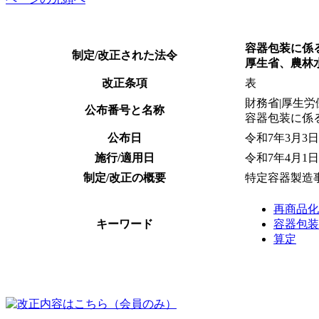
容器包装に係
制定/改正された法令
厚生省、農林
改正条項
表
財務省|厚生労
公布番号と名称
容器包装に係
公布日
令和7年3月3日
施行/適用日
令和7年4月1日
制定/改正の概要
特定容器製造
再商品化
キーワード
容器包装
算定