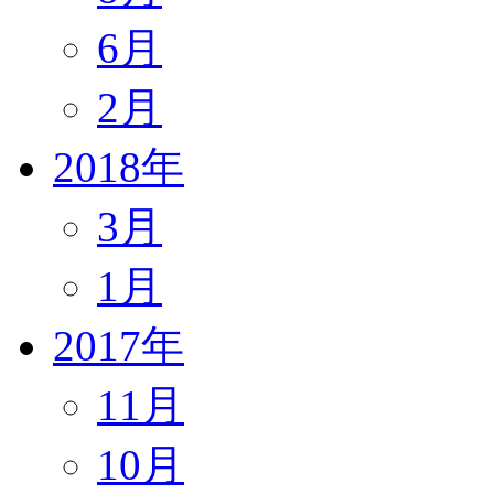
6月
2月
2018年
3月
1月
2017年
11月
10月