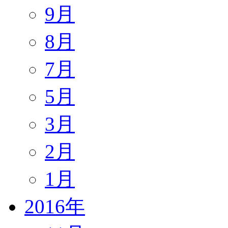
9月
8月
7月
5月
3月
2月
1月
2016年