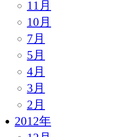
11月
10月
7月
5月
4月
3月
2月
2012年