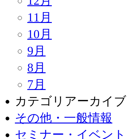
12月
11月
10月
9月
8月
7月
カテゴリアーカイブ
その他・一般情報
セミナー・イベント