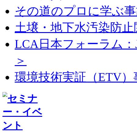
その道のプロに学ぶ事
土壌・地下水汚染防止
LCA日本フォーラム：J
＞
環境技術実証（ETV