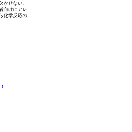
欠かせない、
者向けにアレ
ら化学反応の
り）