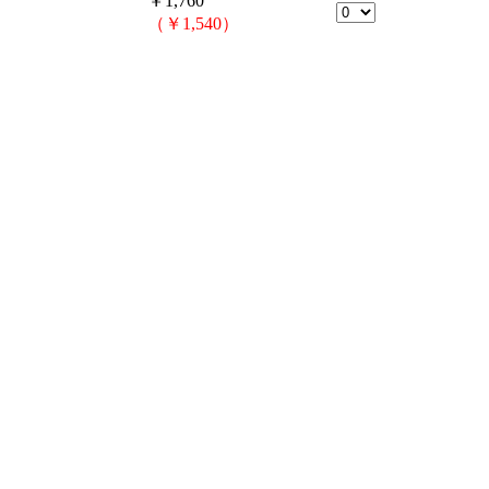
￥1,760
（￥1,540）