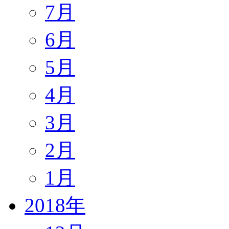
7月
6月
5月
4月
3月
2月
1月
2018年