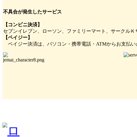
不具合が発生したサービス
【コンビニ決済】
セブンイレブン、ローソン、ファミリーマート、サークルＫ
【ペイジー】
ペイジー決済は、パソコン・携帯電話・ATMからお支払い