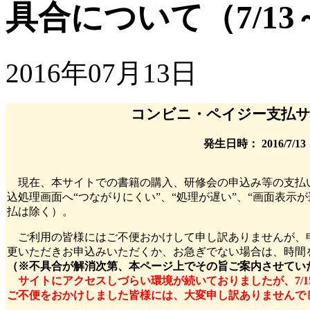
具合について（7/13
2016年07月13日
コンビニ・ペイジー支払
発生日時： 2016/7/
現在、本サイトでの書籍の購入、研修会の申込み等の支払
込処理画面へ“つながりにくい”、“処理が遅い”、“画面表示
払は除く）。
ご利用の皆様にはご不便おかけして申し訳ありませんが、
更いただきお申込みいただくか、お急ぎでない場合は、時間
（※不具合が解消次第、本ページ上でその旨ご案内させてい
サイトにアクセスしづらい環境が続いておりましたが、7/15
ご不便をおかけしました皆様には、大変申し訳ありませんで