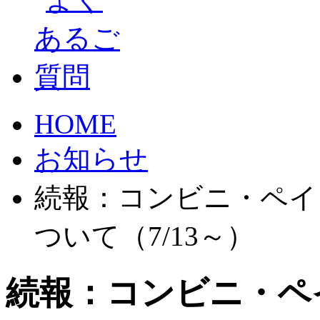
HOME
お知らせ
続報：コンビニ・ペイ
ついて（7/13～）
続報：コンビニ・ペ