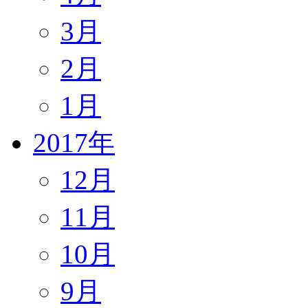
3月
2月
1月
2017年
12月
11月
10月
9月