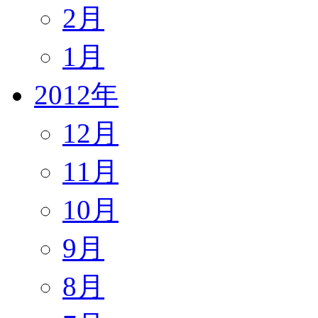
2月
1月
2012年
12月
11月
10月
9月
8月