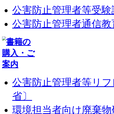
公害防止管理者等受験
公害防止管理者通信教
公害防止管理者等リフ
省〕
環境担当者向け廃棄物