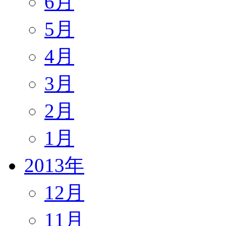
6月
5月
4月
3月
2月
1月
2013年
12月
11月