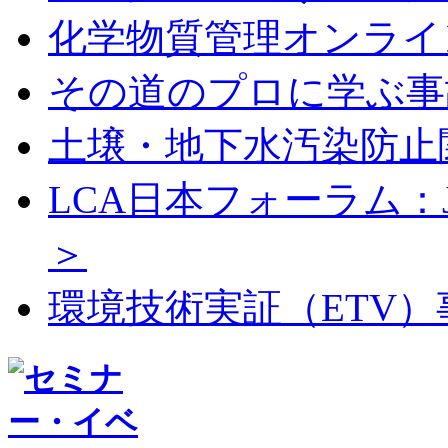
化学物質管理オンライ
その道のプロに学ぶ事
土壌・地下水汚染防止
LCA日本フォーラム：J
＞
環境技術実証（ETV