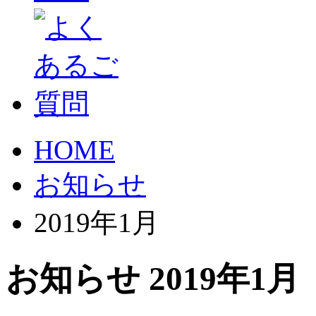
HOME
お知らせ
2019年1月
お知らせ 2019年1月