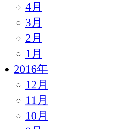
4月
3月
2月
1月
2016年
12月
11月
10月