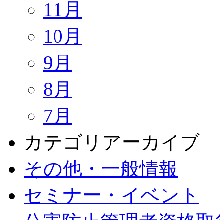
11月
10月
9月
8月
7月
カテゴリアーカイブ
その他・一般情報
セミナー・イベント