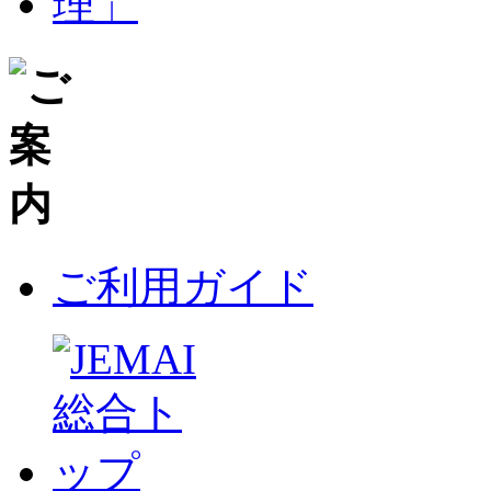
ご利用ガイド