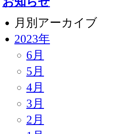
お知らせ
月別アーカイブ
2023年
6月
5月
4月
3月
2月