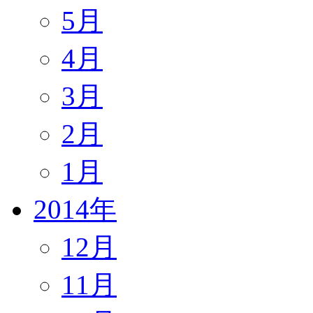
5月
4月
3月
2月
1月
2014年
12月
11月