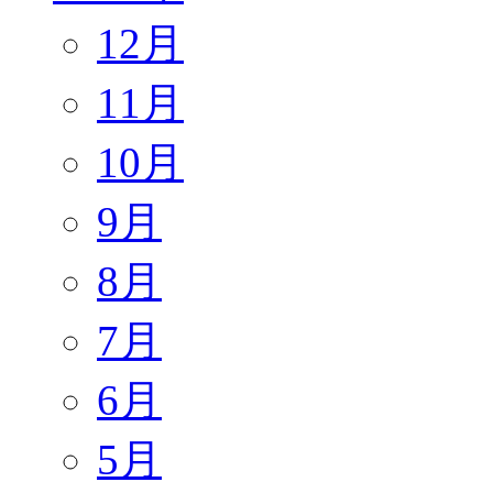
12月
11月
10月
9月
8月
7月
6月
5月