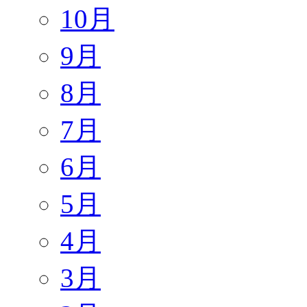
10月
9月
8月
7月
6月
5月
4月
3月