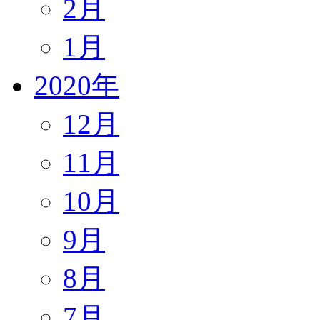
2月
1月
2020年
12月
11月
10月
9月
8月
7月