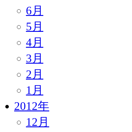
6月
5月
4月
3月
2月
1月
2012年
12月