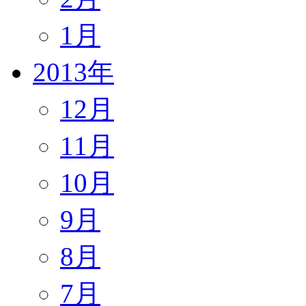
1月
2013年
12月
11月
10月
9月
8月
7月