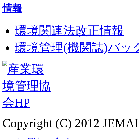
環境関連法改正情報
環境管理(機関誌)バ
Copyright (C) 2012 JEMAI.