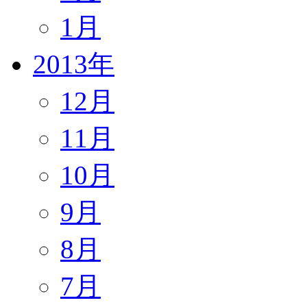
1月
2013年
12月
11月
10月
9月
8月
7月