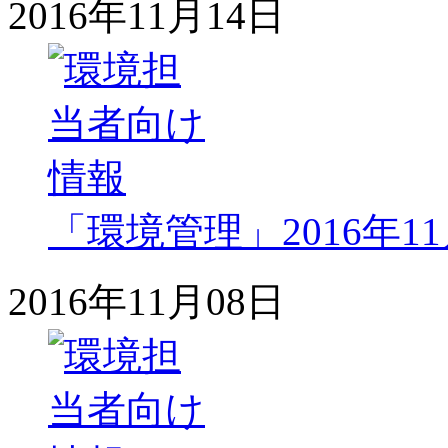
2016年11月14日
「環境管理」2016年
2016年11月08日