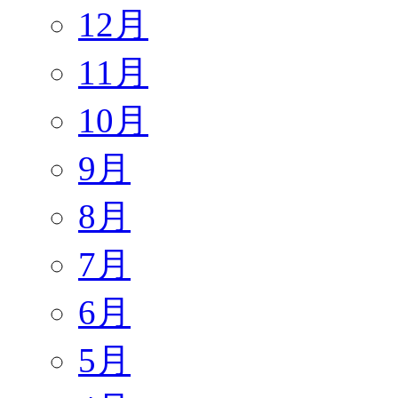
12月
11月
10月
9月
8月
7月
6月
5月