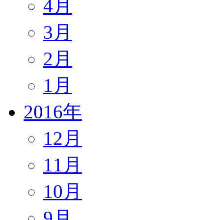
4月
3月
2月
1月
2016年
12月
11月
10月
9月