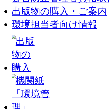
出版物の購入・ご案内
環境担当者向け情報