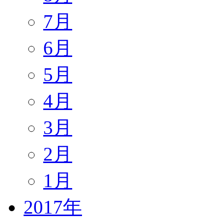
7月
6月
5月
4月
3月
2月
1月
2017年