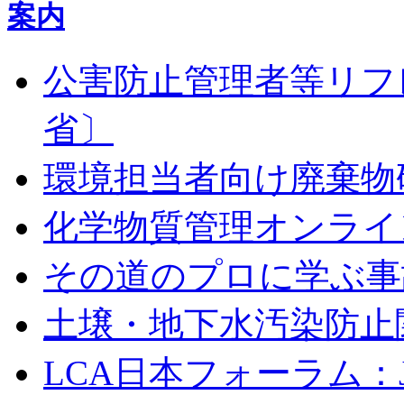
公害防止管理者等リフ
省〕
環境担当者向け廃棄物
化学物質管理オンライ
その道のプロに学ぶ事
土壌・地下水汚染防止
LCA日本フォーラム：J