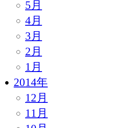
5月
4月
3月
2月
1月
2014年
12月
11月