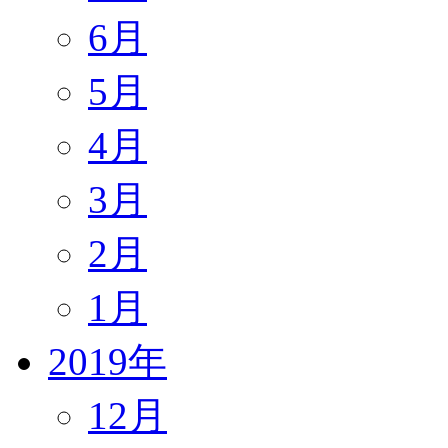
6月
5月
4月
3月
2月
1月
2019年
12月