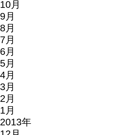
10月
9月
8月
7月
6月
5月
4月
3月
2月
1月
2013年
12月