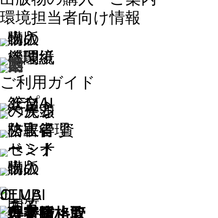
環境担当者向け情報
ご利用ガイド