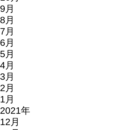
9月
8月
7月
6月
5月
4月
3月
2月
1月
2021年
12月