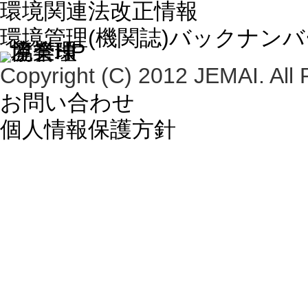
環境関連法改正情報
環境管理(機関誌)バックナン
Copyright (C) 2012 JEMAI. All 
お問い合わせ
個人情報保護方針