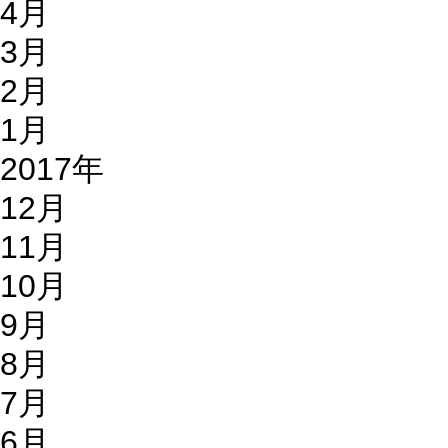
4月
3月
2月
1月
2017年
12月
11月
10月
9月
8月
7月
6月