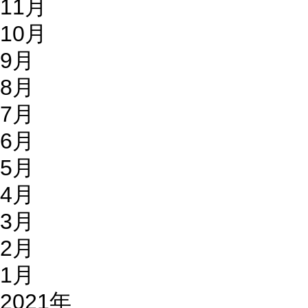
11月
10月
9月
8月
7月
6月
5月
4月
3月
2月
1月
2021年