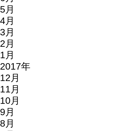
5月
4月
3月
2月
1月
2017年
12月
11月
10月
9月
8月