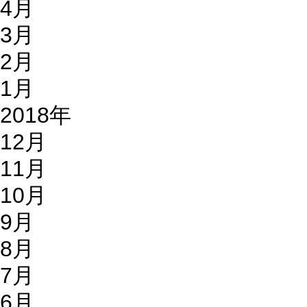
4月
3月
2月
1月
2018年
12月
11月
10月
9月
8月
7月
6月