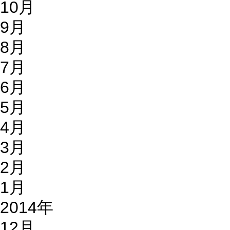
10月
9月
8月
7月
6月
5月
4月
3月
2月
1月
2014年
12月