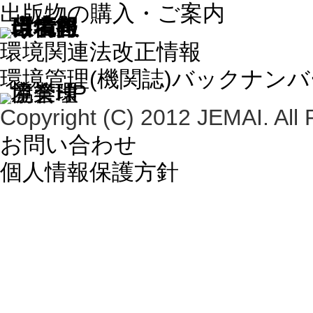
出版物の購入・ご案内
環境関連法改正情報
環境管理(機関誌)バックナン
Copyright (C) 2012 JEMAI. All 
お問い合わせ
個人情報保護方針