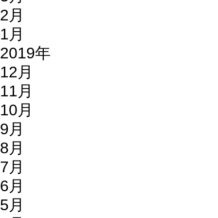
2月
1月
2019年
12月
11月
10月
9月
8月
7月
6月
5月