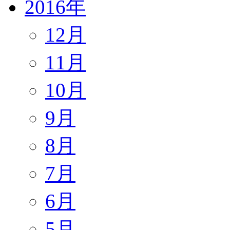
2016年
12月
11月
10月
9月
8月
7月
6月
5月