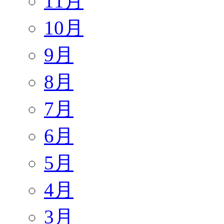
11月
10月
9月
8月
7月
6月
5月
4月
3月