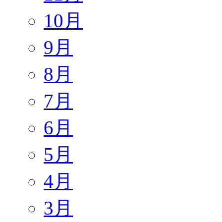
10月
9月
8月
7月
6月
5月
4月
3月