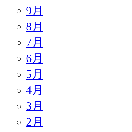
9月
8月
7月
6月
5月
4月
3月
2月