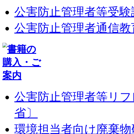
公害防止管理者等受験
公害防止管理者通信教
公害防止管理者等リフ
省〕
環境担当者向け廃棄物