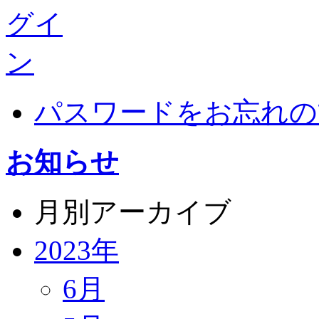
パスワードをお忘れの
お知らせ
月別アーカイブ
2023年
6月