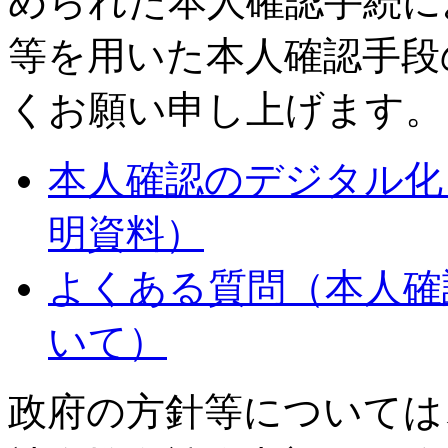
められた本人確認手続に
等を用いた本人確認手段
くお願い申し上げます。
本人確認のデジタル化
明資料）
よくある質問（本人確
いて）
政府の方針等については