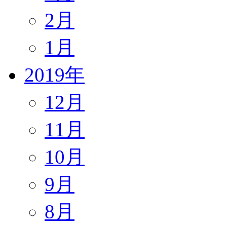
2月
1月
2019年
12月
11月
10月
9月
8月