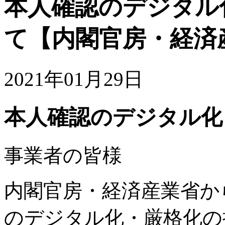
本人確認のデジタル
て【内閣官房・経済
2021年01月29日
本人確認のデジタル化
事業者の皆様
内閣官房・経済産業省か
のデジタル化・厳格化の