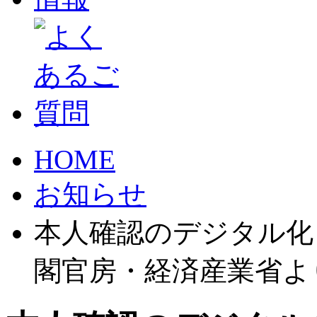
HOME
お知らせ
本人確認のデジタル化
閣官房・経済産業省よ