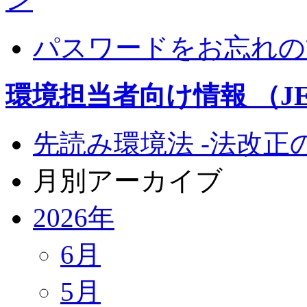
パスワードをお忘れの
環境担当者向け情報 （JEM
先読み環境法 -法改正
月別アーカイブ
2026年
6月
5月