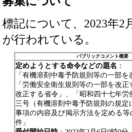
募集について
標記について、2023年
が行われている。
パブリックコメント概要
定めようとする命令などの題名
：
「有機溶剤中毒予防規則等の一部を
「労働安全衛生規則等の一部を改正
改正する省令」、「昭和四十七年労
三号（有機溶剤中毒予防規則の規定
事項の内容及び掲示方法を定める等
件」
受付開始日時
：2023年2月6日0時0分