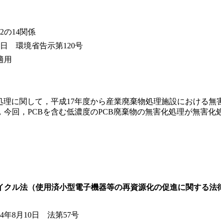
2の14関係
0日 環境省告示第120号
適用
の処理に関して，平成17年度から産業廃棄物処理施設における無
，今回，PCBを含む低濃度のPCB廃棄物の無害化処理が無害化
イクル法（使用済小型電子機器等の再資源化の促進に関する法
4年8月10日 法第57号