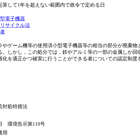
起算して1年を超えない範囲内で政令で定める日
型電子機器
リサイクル法
者
ラやゲーム機等の使用済小型電子機器等の相当の部分が廃棄物
る。しかし，この処分では，鉄やアルミ等の一部の金属しか回
源化を適正かつ確実に行うことができる者についての認定制度
染対処特措法
9日 環境告示第119号
適用