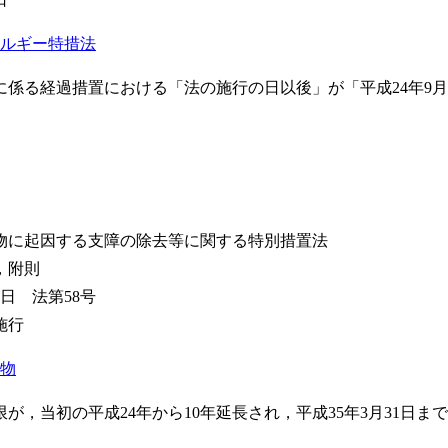
ルギー特措法
に係る経過措置における「法の施行の日以後」が「平成24年9月
物に起因する支障の除去等に関する特別措置法
，附則
2日 法第58号
施行
物
が，当初の平成24年から10年延長され，平成35年3月31日ま