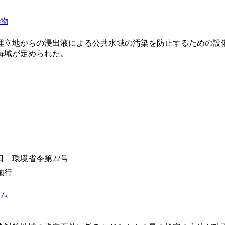
物
埋立地からの浸出液による公共水域の汚染を防止するための設
海域が定められた。
6日 環境省令第22号
施行
ム