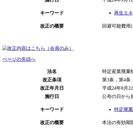
キーワード
再生エネ
改正の概要
回避可能費用
ページの先頭へ
法名
特定産業廃棄
改正条項
第3条，第4条
改正年月日
平成24年8月2
施行日
公布の日から
キーワード
特定廃棄
改正の概要
本法の有効期限