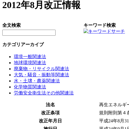
2012年8月改正情報
全文検索
キーワード検索
カテゴリアーカイブ
環境一般関連法
地球環境関連法
廃棄物・リサイクル関連法
大気・騒音・振動等関連法
水・土壌・農薬関連法
化学物質関連法
労働安全衛生法その他関連法
法名
再生エネルギ
改正条項
規則附則第４条
改正年月日
平成24年8月
施行日
平成24年9月1