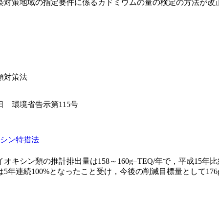
染対策地域の指定要件に係るカドミウムの量の検定の方法が改
類対策法
3日 環境省告示第115号
シン特措法
イオキシン類の推計排出量は158～160g−TEQ/年で，平成15
5年連続100%となったこと受け，今後の削減目標量として176g