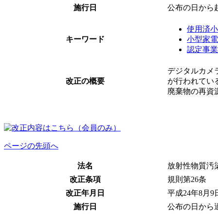
施行日
公布の日から
使用済小
キーワード
小型家電
認定事業
デジタルカメ
改正の概要
が行われてい
廃棄物の再資
ページの先頭へ
法名
放射性物質汚
改正条項
規則第26条
改正年月日
平成24年8月
施行日
公布の日から