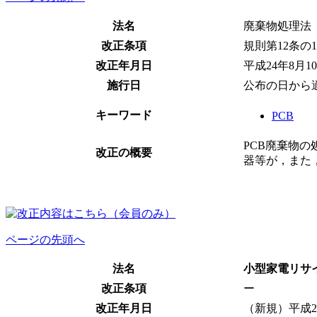
法名
廃棄物処理法
改正条項
規則第12条の1
改正年月日
平成24年8月1
施行日
公布の日から
キーワード
PCB
PCB廃棄物
改正の概要
器等が，また
ページの先頭へ
法名
小型家電リサ
改正条項
ー
改正年月日
（新規）平成2