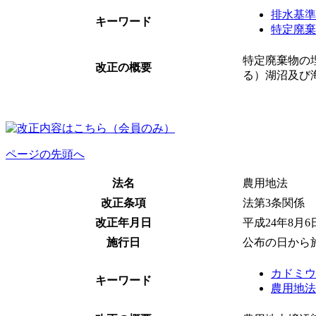
排水基準
キーワード
特定廃棄
特定廃棄物の
改正の概要
る）湖沼及び
ページの先頭へ
法名
農用地法
改正条項
法第3条関係
改正年月日
平成24年8月
施行日
公布の日から
カドミウ
キーワード
農用地法