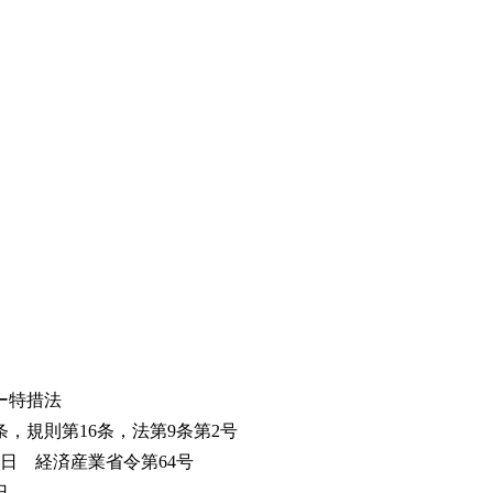
ー特措法
，規則第16条，法第9条第2号
31日 経済産業省令第64号
日