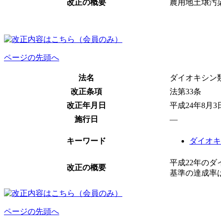
改正の概要
農用地土壌汚
ページの先頭へ
法名
ダイオキシン
改正条項
法第33条
改正年月日
平成24年8月
施行日
―
キーワード
ダイオキ
平成22年のダ
改正の概要
基準の達成率は
ページの先頭へ