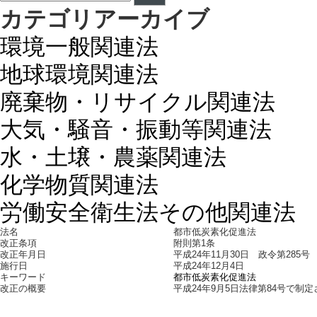
カテゴリアーカイブ
環境一般関連法
地球環境関連法
廃棄物・リサイクル関連法
大気・騒音・振動等関連法
水・土壌・農薬関連法
化学物質関連法
労働安全衛生法その他関連法
法名
都市低炭素化促進法
改正条項
附則第1条
改正年月日
平成24年11月30日 政令第285号
施行日
平成24年12月4日
キーワード
都市低炭素化促進法
改正の概要
平成24年9月5日法律第84号で制