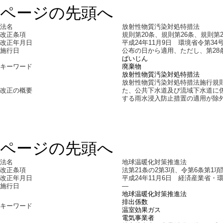
ページの先頭へ
法名
放射性物質汚染対処特措法
改正条項
規則第20条、規則第26条、規則第2
改正年月日
平成24年11月9日 環境省令第34
施行日
公布の日から適用、ただし、第28
ばいじん
キーワード
廃棄物
放射性物質汚染対処特措法
放射性物質汚染対処特措法施行規則
改正の概要
た、公共下水道及び流域下水道に係
する雨水浸入防止措置の適用が除
ページの先頭へ
法名
地球温暖化対策推進法
改正条項
法第21条の2第3項、令第6条第1項
改正年月日
平成24年11月6日 経済産業省・
施行日
―
地球温暖化対策推進法
排出係数
キーワード
温室効果ガス
電気事業者