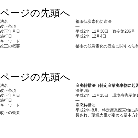
ページの先頭へ
法名
都市低炭素化促進法
改正条項
―
改正年月日
平成24年11月30日 政令第286号
施行日
平成24年12月4日
キーワード
改正の概要
都市の低炭素化の促進に関する法律施
ページの先頭へ
法名
産廃特措法（特定産業廃棄物に起
改正条項
法第3条
改正年月日
平成24年11月15日 環境省告示第1
施行日
―
キーワード
産廃特措法
平成24年8月、特定産業廃棄物に
改正の概要
長され、環境大臣が定める基本方