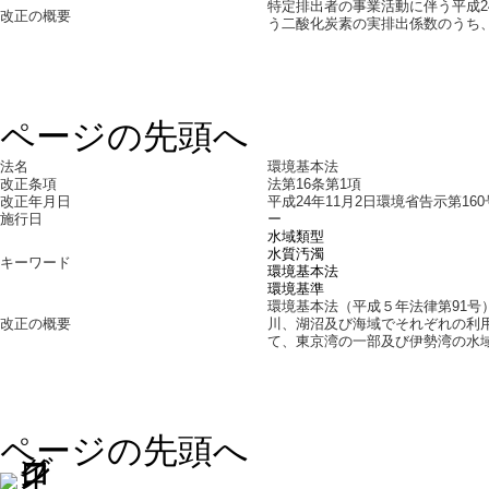
特定排出者の事業活動に伴う平成
改正の概要
う二酸化炭素の実排出係数のうち、平
ページの先頭へ
法名
環境基本法
改正条項
法第16条第1項
改正年月日
平成24年11月2日環境省告示第160
施行日
ー
水域類型
水質汚濁
キーワード
環境基本法
環境基準
環境基本法（平成５年法律第91号
改正の概要
川、湖沼及び海域でそれぞれの利
て、東京湾の一部及び伊勢湾の水
ページの先頭へ