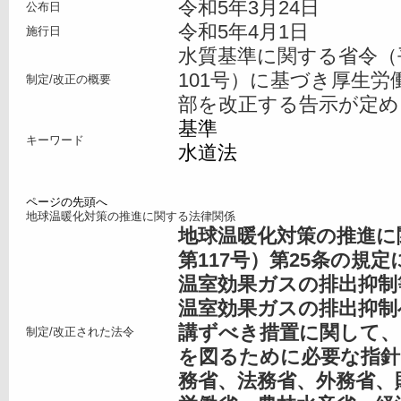
令和5年3月24日
公布日
令和5年4月1日
施行日
水質基準に関する省令（
101号）に基づき厚生
制定/改正の概要
部を改正する告示が定め
基準
キーワード
水道法
ページの先頭へ
地球温暖化対策の推進に関する法律関係
地球温暖化対策の推進に
第117号）第25条の規
温室効果ガスの排出抑制
温室効果ガスの排出抑制
講ずべき措置に関して、
制定/改正された法令
を図るために必要な指針
務省、法務省、外務省、