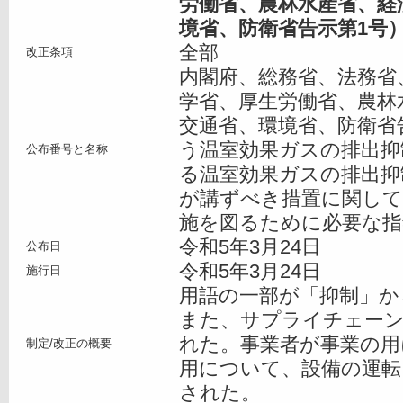
労働省、農林水産省、経
境省、防衛省告示第1号
全部
改正条項
内閣府、総務省、法務省
学省、厚生労働省、農林
交通省、環境省、防衛省
う温室効果ガスの排出抑
公布番号と名称
る温室効果ガスの排出抑
が講ずべき措置に関して
施を図るために必要な指
令和5年3月24日
公布日
令和5年3月24日
施行日
用語の一部が「抑制」か
また、サプライチェー
れた。事業者が事業の用
制定/改正の概要
用について、設備の運転
された。