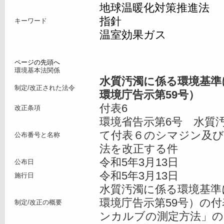
地球温暖化対策推進法
指針
キーワード
温室効果ガス
ページの先頭へ
環境基本法関係
水質汚濁に係る環境基準に
制定/改正された法令
環境庁告示第59号）
付表6
改正条項
環境省告示第6号 水質
て付表６のシマジン及
公布番号と名称
法を改正する件
令和5年3月13日
公布日
令和5年3月13日
施行日
水質汚濁に係る環境基準に
環境庁告示第59号）の
制定/改正の概要
ンカルブの測定方法」の