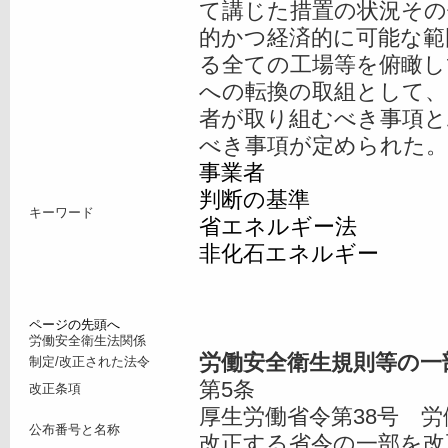
て講じた措置の状況その
的かつ経済的に可能な範
る全ての工場等を俯瞰し
への転換の取組として、
者が取り組むべき事項と
べき事項が定められた。
事業者
判断の基準
キーワード
省エネルギー法
非化石エネルギー
ページの先頭へ
労働安全衛生法関係
労働安全衛生規則等の一
制定/改正された法令
第5条
改正条項
厚生労働省令第38号 
公布番号と名称
改正する省令の一部を改