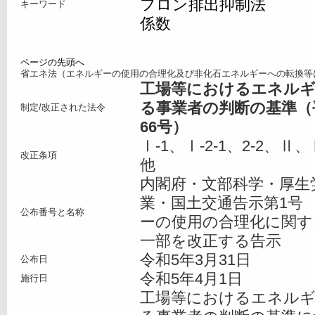
フロン排出抑制法
キーワード
係数
ページの先頭へ
省エネ法（エネルギーの使用の合理化及び非化石エネルギーへの転換等
工場等におけるエネルギ
る事業者の判断の基準（
制定/改正された法令
66号）
Ⅰ-1、Ⅰ-2-1、2-2、Ⅱ
改正条項
他
内閣府・文部科学・厚生
業・国土交通告示第1号
公布番号と名称
ーの使用の合理化に関す
一部を改正する告示
令和5年3月31日
公布日
令和5年4月1日
施行日
工場等におけるエネルギ