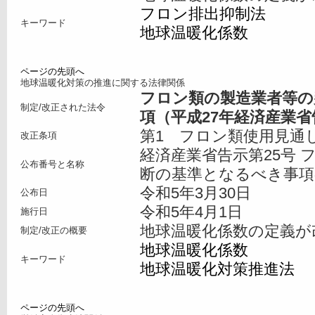
フロン排出抑制法
キーワード
地球温暖化係数
ページの先頭へ
地球温暖化対策の推進に関する法律関係
フロン類の製造業者等の
制定/改正された法令
項（
平成27年経済産業省
第1 フロン類使用見通
改正条項
経済産業省告示第25号 
公布番号と名称
断の基準となるべき事項
令和5年3月30日
公布日
令和5年4月1日
施行日
地球温暖化係数の定義が
制定/改正の概要
地球温暖化係数
キーワード
地球温暖化対策推進法
ページの先頭へ