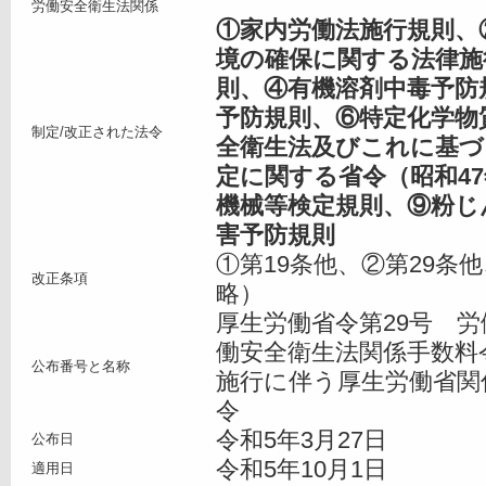
労働安全衛生法関係
①家内労働法施行規則、
境の確保に関する法律施
則、④有機溶剤中毒予防
予防規則、⑥特定化学物
制定/改正された法令
全衛生法及びこれに基づ
定に関する省令（昭和47
機械等検定規則、⑨粉じ
害予防規則
①第19条他、②第29条
改正条項
略）
厚生労働省令第29号 
働安全衛生法関係手数料
公布番号と名称
施行に伴う厚生労働省関
令
令和5年3月27日
公布日
令和5年10月1日
適用日