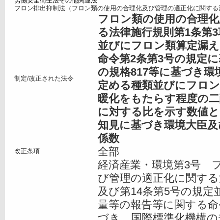
労働安全衛生法その他関連法
フロン排出抑制法（フロン類の使用の合理化及び管理の適正化に関する
フロン類の使用の合理化
る法律施行規則第1条第3
並びにフロン類算定漏え
命令第2条第3号の規定
の規格817等に基づき
制定/改正された法令
定める種類並びにフロン
暖化をもたらす程度の二
に対する比を示す数値と
知見に基づき環境大臣及
係数
全部
改正条項
経済産業・環境第3号 
び管理の適正化に関する
及び第14条第5号の規
量等の報告等に関する命
づき、国際標準化機構の