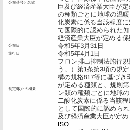
公布番号と名称
臣及び経済産業大臣が定
の種類ごとに地球の温暖
化炭素に係る当該程度に
て国際的に認められた知
経済産業大臣が定める係
令和5年3月31日
公布日
令和5年4月1日
施行日
フロン排出抑制法施行規
う。）第1条第3項の規
構の規格817等に基づ
が定める種類と、規則第
制定/改正の概要
ン類の種類ごとに地球の
二酸化炭素に係る当該程
として国際的に認められ
及び経済産業大臣が定め
ISO