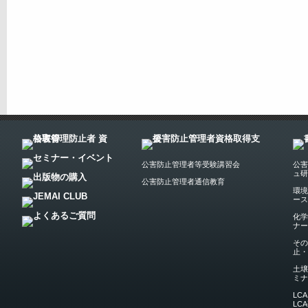
公害防止管理者等受験講習会
公害
ュ研
公害防止管理者通信教育
環境
ース
化学
ナー
その
止・
土壌
ミナ
LC
LC