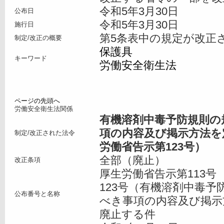
令和5年3月30日
公布日
令和5年3月30日
施行日
第5条表中の規定が改正
制定/改正の概要
保護具
キーワード
労働安全衛生法
ページの先頭へ
労働安全衛生法関係
有機溶剤中毒予防規則の
項の内容及び掲示方法を
制定/改正された法令
労働省告示第123号
）
全部（廃止）
改正条項
厚生労働省告示第113号
123号（有機溶剤中毒
公布番号と名称
べき事項の内容及び掲示
廃止する件