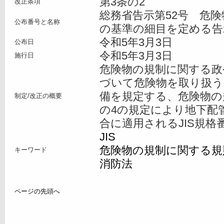
第3条の2
改正条項
総務省告示第52号 危
公布番号と名称
の基準の細目を定める告
令和5年3月3日
公布日
令和5年3月3日
施行日
危険物の規制に関する政令
づいて危険物を取り扱う
備を規定する、危険物の
制定/改正の概要
の4の規定により地下配
合に適用されるJIS規
JIS
危険物の規制に関する規
キーワード
消防法
ページの先頭へ