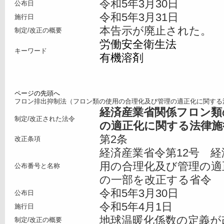
令和5年3月30日
公布日
令和5年3月31日
施行日
本告示が廃止された。
制定/改正の概要
労働安全衛生法
キーワード
有機溶剤
ページの先頭へ
フロン排出抑制法（フロン類の使用の合理化及び管理の適正化に関する
経済産業省関係フロン類
制定/改正された法令
の適正化に関する法律施
第2条
改正条項
経済産業省令第12号 
用の合理化及び管理の適
公布番号と名称
の一部を改正する省令
令和5年3月30日
公布日
令和5年4月1日
施行日
地球温暖化係数の定義が
制定/改正の概要