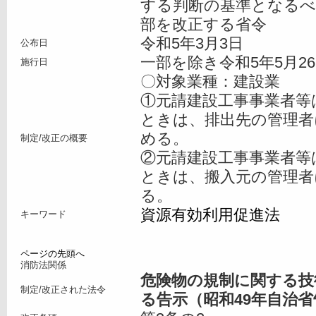
する判断の基準となるべ
部を改正する省令
令和5年3月3日
公布日
一部を除き令和5年5月2
施行日
〇対象業種：建設業
①元請建設工事事業者等
ときは、排出先の管理者
める。
制定/改正の概要
②元請建設工事事業者等
ときは、搬入元の管理者
る。
資源有効利用促進法
キーワード
ページの先頭へ
消防法関係
危険物の規制に関する技
制定/改正された法令
る告示（昭和49年自治省