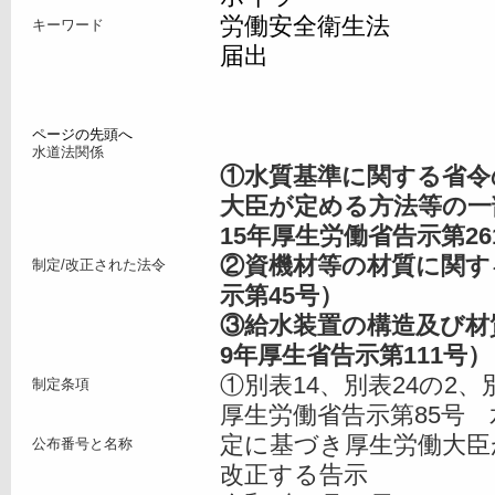
労働安全衛生法
キーワード
届出
ページの先頭へ
水道法関係
①水質基準に関する省令
大臣が定める方法等の一
15年厚生労働省告示第26
②資機材等の材質に関す
制定/改正された法令
示第45号）
③給水装置の構造及び材
9年厚生省告示第111号）
①別表14、別表24の2、
制定条項
厚生労働省告示第85号
定に基づき厚生労働大臣
公布番号と名称
改正する告示