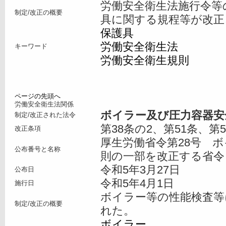
労働安全衛生法施行令等
制定/改正の概要
具に関する規程等が改正
保護具
労働安全衛生法
キーワード
労働安全衛生規則
ページの先頭へ
労働安全衛生法関係
ボイラー及び圧力容器安
制定/改正された法令
第38条の2、第51条、第
改正条項
厚生労働省令第28号 
公布番号と名称
則の一部を改正する省令
令和5年3月27日
公布日
令和5年4月1日
施行日
ボイラー等の性能検査等
制定/改正の概要
れた。
ボイラー