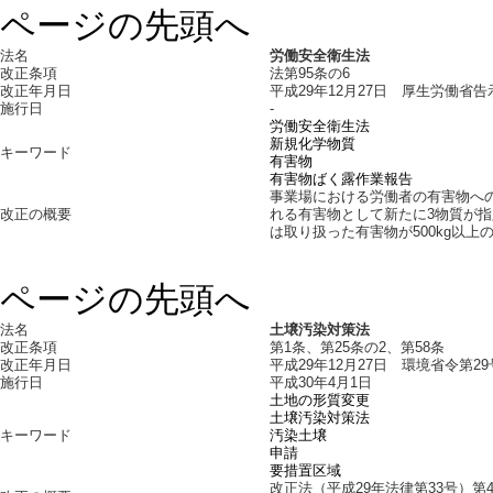
ページの先頭へ
法名
労働安全衛生法
改正条項
法第95条の6
改正年月日
平成29年12月27日 厚生労働省告
施行日
-
労働安全衛生法
新規化学物質
キーワード
有害物
有害物ばく露作業報告
事業場における労働者の有害物へ
改正の概要
れる有害物として新たに3物質が指
は取り扱った有害物が500kg以上
ページの先頭へ
法名
土壌汚染対策法
改正条項
第1条、第25条の2、第58条
改正年月日
平成29年12月27日 環境省令第29
施行日
平成30年4月1日
土地の形質変更
土壌汚染対策法
キーワード
汚染土壌
申請
要措置区域
改正法（平成29年法律第33号）第