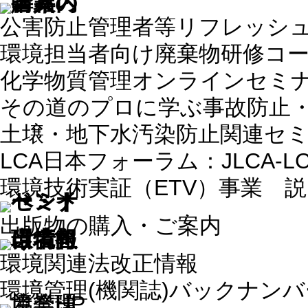
公害防止管理者等リフレッシ
環境担当者向け廃棄物研修コ
化学物質管理オンラインセミ
その道のプロに学ぶ事故防止
土壌・地下水汚染防止関連セ
LCA日本フォーラム：JLCA-
環境技術実証（ETV）事業 
出版物の購入・ご案内
環境関連法改正情報
環境管理(機関誌)バックナン