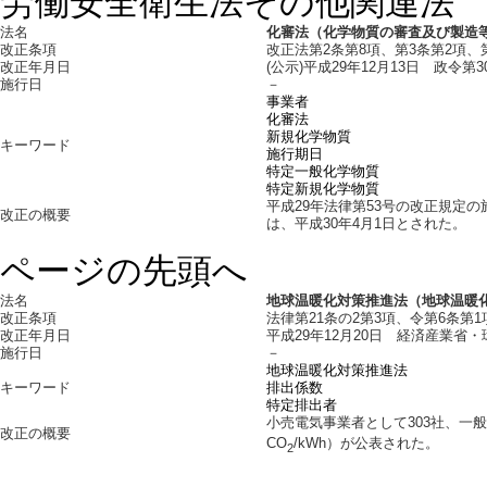
労働安全衛生法その他関連法
法名
化審法
（化学物質の審査及び製造
改正条項
改正法第2条第8項、第3条第2項、第
改正年月日
(公示)平成29年12月13日 政令第3
施行日
－
事業者
化審法
新規化学物質
キーワード
施行期日
特定一般化学物質
特定新規化学物質
平成29年法律第53号の改正規定
改正の概要
は、平成30年4月1日とされた。
ページの先頭へ
法名
地球温暖化対策推進法（地球温暖
改正条項
法律第21条の2第3項、令第6条第
改正年月日
平成29年12月20日 経済産業省・
施行日
－
地球温暖化対策推進法
キーワード
排出係数
特定排出者
小売電気事業者として303社、一般
改正の概要
CO
/kWh）が公表された。
2