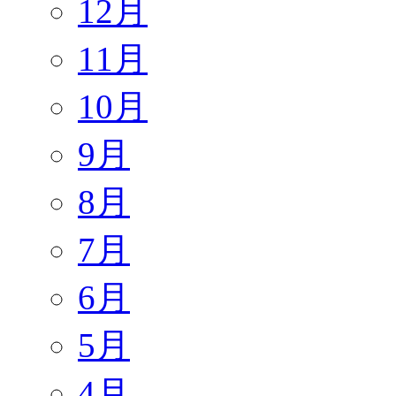
12月
11月
10月
9月
8月
7月
6月
5月
4月