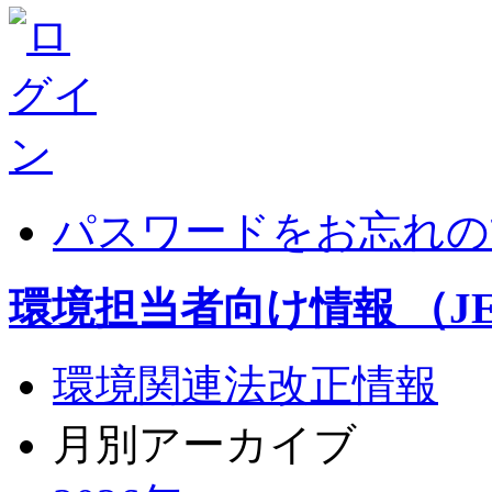
パスワードをお忘れの
環境担当者向け情報 （JEM
環境関連法改正情報
月別アーカイブ