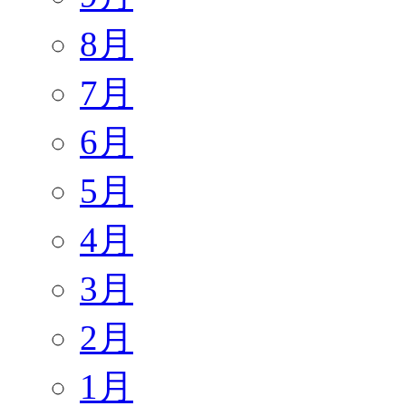
8月
7月
6月
5月
4月
3月
2月
1月