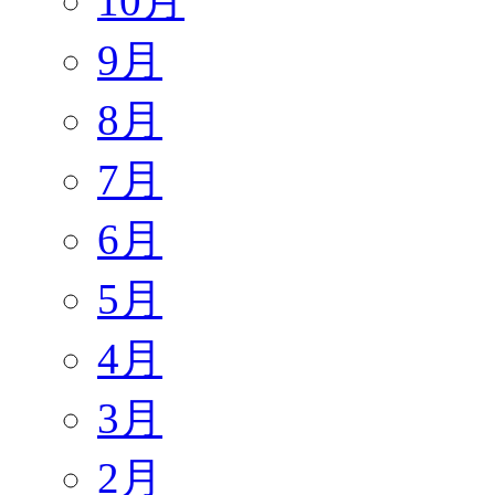
10月
9月
8月
7月
6月
5月
4月
3月
2月