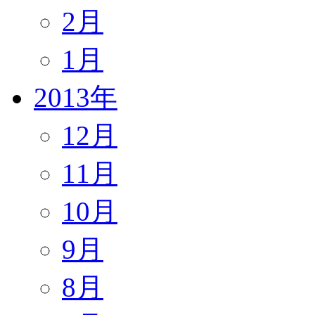
2月
1月
2013年
12月
11月
10月
9月
8月