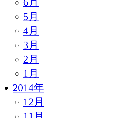
6月
5月
4月
3月
2月
1月
2014年
12月
11月