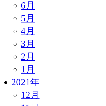
6月
5月
4月
3月
2月
1月
2021年
12月