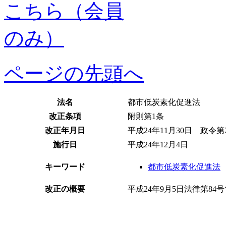
ページの先頭へ
法名
都市低炭素化促進法
改正条項
附則第1条
改正年月日
平成24年11月30日 政令第
施行日
平成24年12月4日
キーワード
都市低炭素化促進法
改正の概要
平成24年9月5日法律第8