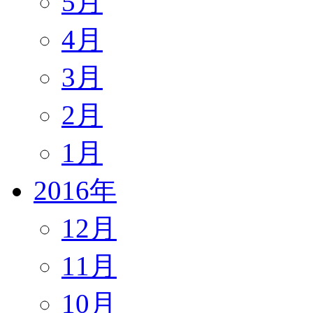
5月
4月
3月
2月
1月
2016年
12月
11月
10月