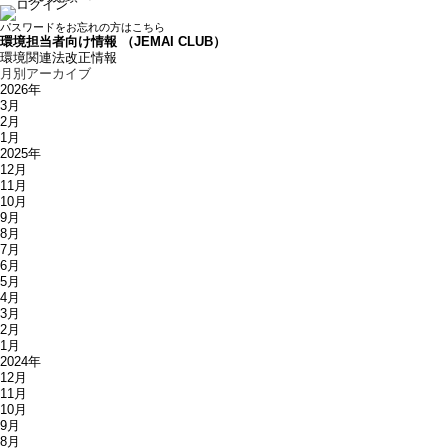
パスワードをお忘れの方はこちら
環境担当者向け情報 （JEMAI CLUB）
環境関連法改正情報
月別アーカイブ
2026年
3月
2月
1月
2025年
12月
11月
10月
9月
8月
7月
6月
5月
4月
3月
2月
1月
2024年
12月
11月
10月
9月
8月