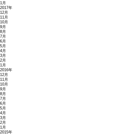
1月
2017年
12月
11月
10月
9月
8月
7月
6月
5月
4月
3月
2月
1月
2016年
12月
11月
10月
9月
8月
7月
6月
5月
4月
3月
2月
1月
2015年