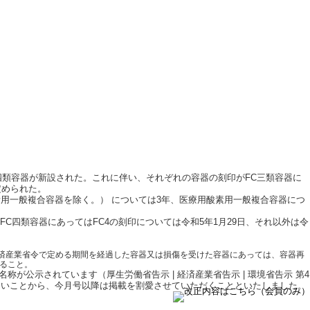
類容器が新設された。これに伴い、それぞれの容器の刻印がFC三類容器に
定められた。
用一般複合容器を除く。） については3年、医療用酸素用一般複合容器につ
FC四類容器にあってはFC4の刻印については令和5年1月29日、それ以外は令
済産業省令で定める期間を経過した容器又は損傷を受けた容器にあっては、容器再
ること。
が公示されています（厚生労働省告示 | 経済産業省告示 | 環境省告示 第4
ないことから、今月号以降は掲載を割愛させていただくことといたしました。