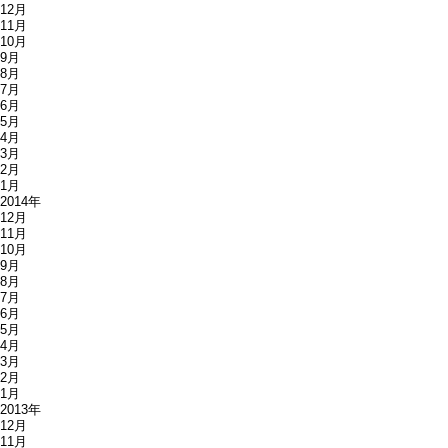
12月
11月
10月
9月
8月
7月
6月
5月
4月
3月
2月
1月
2014年
12月
11月
10月
9月
8月
7月
6月
5月
4月
3月
2月
1月
2013年
12月
11月