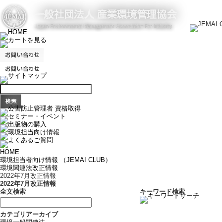
HOME
環境担当者向け情報 （JEMAI CLUB）
環境関連法改正情報
2022年7月改正情報
2022年7月改正情報
全文検索
キーワード検索
カテゴリアーカイブ