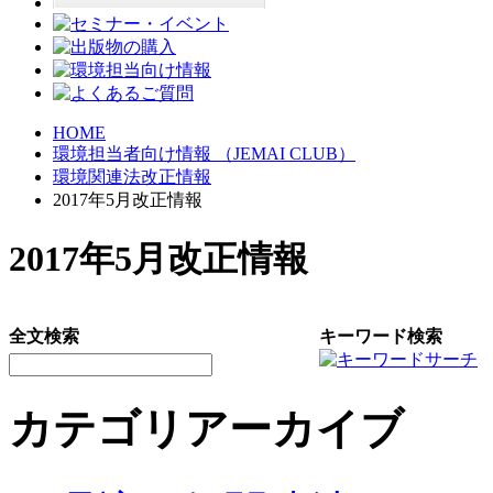
HOME
環境担当者向け情報 （JEMAI CLUB）
環境関連法改正情報
2017年5月改正情報
2017年5月改正情報
全文検索
キーワード検索
カテゴリアーカイブ