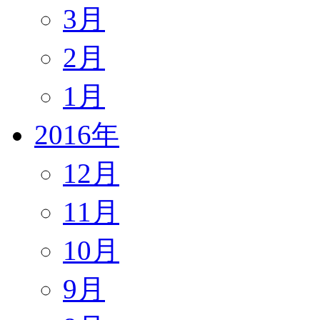
3月
2月
1月
2016年
12月
11月
10月
9月