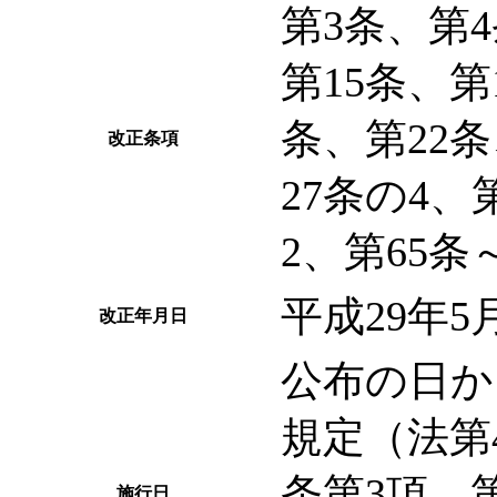
第3条、第
第15条、第
条、第22条
改正条項
27条の4、
2、第65条
平成29年5
改正年月日
公布の日か
規定（法第4
条第3項、第
施行日