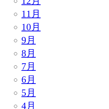
12月
11月
10月
9月
8月
7月
6月
5月
4月