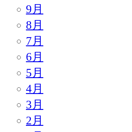
9月
8月
7月
6月
5月
4月
3月
2月