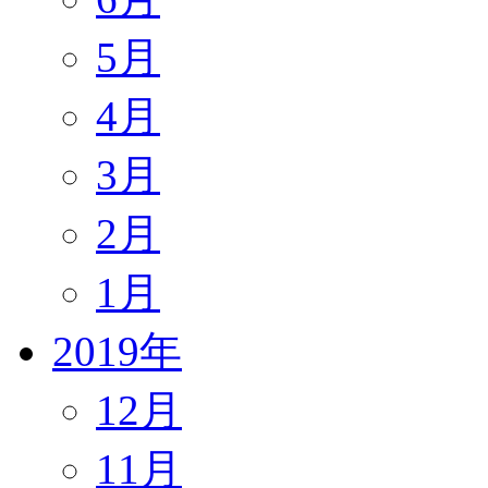
5月
4月
3月
2月
1月
2019年
12月
11月