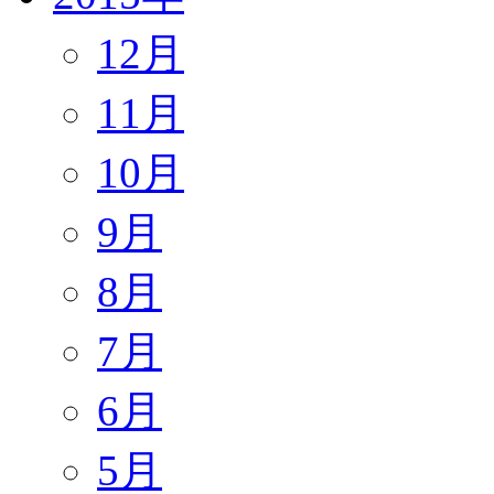
12月
11月
10月
9月
8月
7月
6月
5月