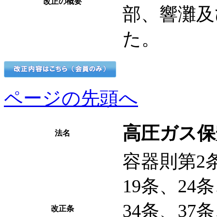
改正の概要
部、響灘及
た。
ページの先頭へ
高圧ガス保
法名
容器則第2条
19条、24
34条、37
改正条