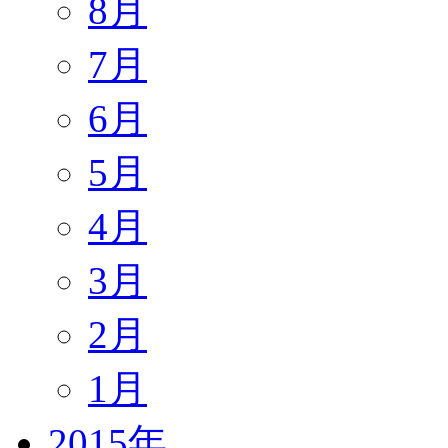
8月
7月
6月
5月
4月
3月
2月
1月
2015年