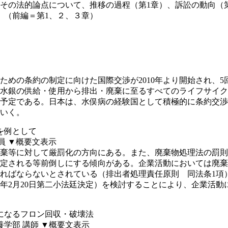
の法的論点について、推移の過程（第1章）、訴訟の動向（第
。（前編＝第1、２、３章）
めの条約の制定に向けた国際交渉が2010年より開始され、5
水銀の供給・使用から排出・廃棄に至るすべてのライフサイク
予定である。日本は、水俣病の経験国として積極的に条約交渉
いく。
を例として
員
▼概要文表示
棄等に対して厳罰化の方向にある。また、廃棄物処理法の罰則
定される等前倒しにする傾向がある。企業活動においては廃棄
なければならないとされている（排出者処理責任原則 同法条1
年2月20日第二小法廷決定）を検討することにより、企業活動
になるフロン回収・破壊法
学部 講師
▼概要文表示