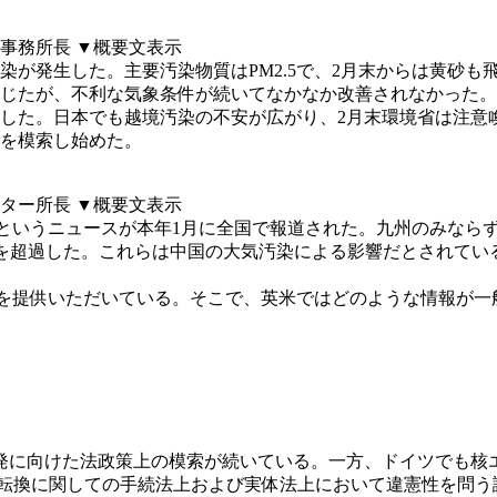
京事務所長
▼概要文表示
染が発生した。主要汚染物質はPM2.5で、2月末からは黄砂も
じたが、不利な気象条件が続いてなかなか改善されなかった。
した。日本でも越境汚染の不安が広がり、2月末環境省は注意
を模索し始めた。
ンター所長
▼概要文表示
というニュースが本年1月に全国で報道された。九州のみならず本
均）を超過した。これらは中国の大気汚染による影響だとされて
報を提供いただいている。そこで、英米ではどのような情報が
原発に向けた法政策上の模索が続いている。一方、ドイツでも核
制度転換に関しての手続法上および実体法上において違憲性を問