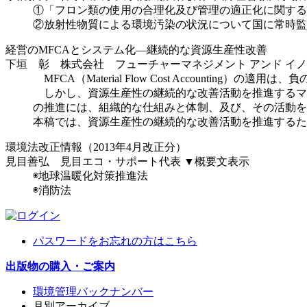
①「フロン類の使用の合理化及び管理の適正化に関する
②放射性物質による環境汚染の状況について国に常時監
経営のMFCAとシステム化―継続的な資源生産性改善
下垣 彰 株式会社 フューチャーマネジメント アンド イ
MFCA（Material Flow Cost Accoun
しかし、資源生産性の継続的な改善活動を推進するマネ
の推進には、組織的な仕組みと体制、及び、その活動を
本稿では、資源生産性の継続的な改善活動を推進するた
環境法改正情報（2013年4月改正分）
見目善弘 見目エコ・サポート代表
▼概要文表示
◉地球温暖化対策推進法
◉消防法
パスワードをお忘れの方はこちら
出版物の購入・ご案内
環境管理バックナンバー
月別アーカイブ