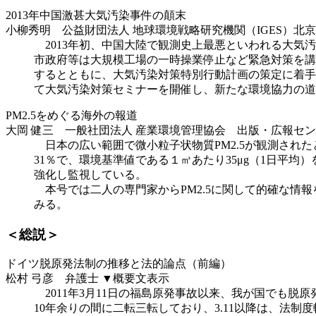
2013年中国激甚大気汚染事件の顛末
小柳秀明 公益財団法人 地球環境戦略研究機関（IGES）北
2013年初、中国大陸で観測史上最悪といわれる大気汚
市政府等は大規模工場の一時操業停止など緊急対策を講
するとともに、大気汚染対策特別行動計画の策定に着手
て大気汚染対策セミナーを開催し、新たな環境協力の道
PM2.5をめぐる海外の報道
大岡 健三 一般社団法人 産業環境管理協会 出版・広報セ
日本の広い範囲で微小粒子状物質PM2.5が観測された
31％で、環境基準値である１㎥あたり35μg（1日平
強化し監視している。
本号では二人の専門家からPM2.5に関して的確な情
みる。
＜総説＞
ドイツ脱原発法制の推移と法的論点（前編）
松村 弓彦 弁護士
▼概要文表示
2011年3月11日の福島原発事故以来、我が国でも脱
10年余りの間に二転三転しており、3.11以降は、法