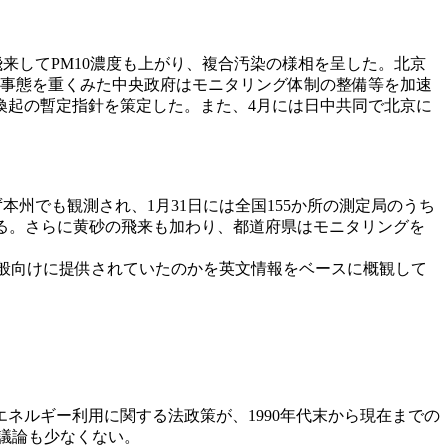
飛来してPM10濃度も上がり、複合汚染の様相を呈した。北京
事態を重くみた中央政府はモニタリング体制の整備等を加速
喚起の暫定指針を策定した。また、4月には日中共同で北京に
州でも観測され、1月31日には全国155か所の測定局のうち
いる。さらに黄砂の飛来も加わり、都道府県はモニタリングを
一般向けに提供されていたのかを英文情報をベースに概観して
エネルギー利用に関する法政策が、1990年代末から現在までの
う議論も少なくない。