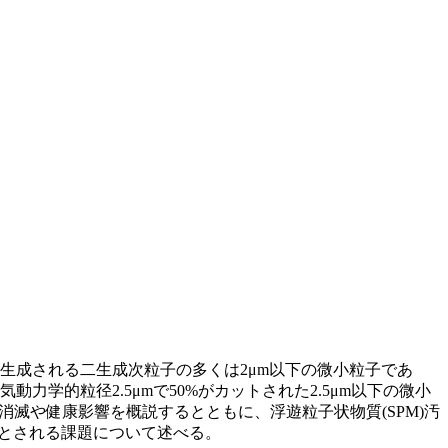
成される二生成次粒子の多くは2μm以下の微小粒子であ
学的粒径2.5μmで50%がカットされた2.5μm以下の微小
・消滅や健康影響を概説するとともに、浮遊粒子状物質(SPM)汚
要とされる課題について述べる。