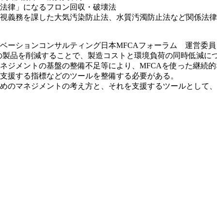
法律」になるフロン回収・破壊法
視義務を課した大気汚染防止法、水質汚濁防止法など関係法律
ノベーションコンサルティング日本MFCAフォーラム 運営委
ting）の適用は、負の製品を削減することで、製造コストと環境負荷の同
ジメントの基盤の整備不足等により、MFCAを使った継続的
支援する指標などのツールを整備する必要がある。
めのマネジメントの考え方と、それを支援するツールとして、