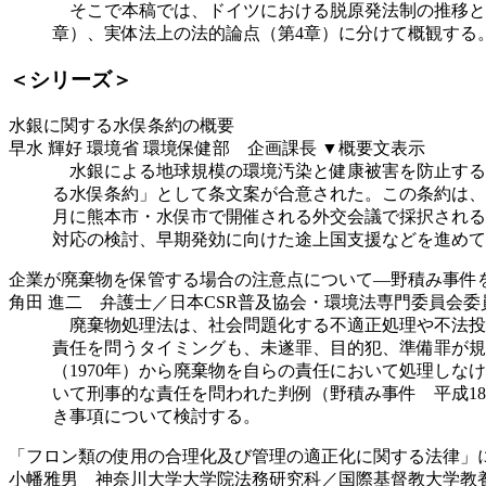
そこで本稿では、ドイツにおける脱原発法制の推移とそ
章）、実体法上の法的論点（第4章）に分けて概観する
＜シリーズ＞
水銀に関する水俣条約の概要
早水 輝好 環境省 環境保健部 企画課長
▼概要文表示
水銀による地球規模の環境汚染と健康被害を防止するた
る水俣条約」として条文案が合意された。この条約は、
月に熊本市・水俣市で開催される外交会議で採択される
対応の検討、早期発効に向けた途上国支援などを進めて
企業が廃棄物を保管する場合の注意点について―野積み事件
角田 進二 弁護士／日本CSR普及協会・環境法専門委員会委
廃棄物処理法は、社会問題化する不適正処理や不法投
責任を問うタイミングも、未遂罪、目的犯、準備罪が規
（1970年）から廃棄物を自らの責任において処理し
いて刑事的な責任を問われた判例（野積み事件 平成18
き事項について検討する。
「フロン類の使用の合理化及び管理の適正化に関する法律」
小幡雅男 神奈川大学大学院法務研究科／国際基督教大学教養