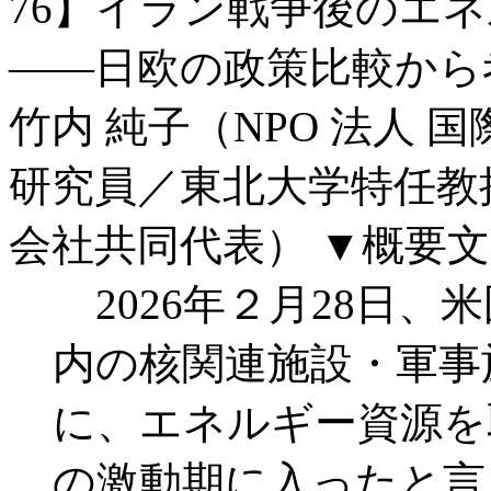
76】イラン戦争後のエ
――日欧の政策比較から
竹内 純子（NPO 法人 
研究員／東北大学特任教
会社共同代表）
▼概要文
2026年２月28日
内の核関連施設・軍事
に、エネルギー資源を
の激動期に入ったと言