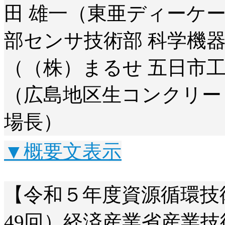
田 雄一（東亜ディーケ
部センサ技術部 科学機器
（（株）まるせ 五日市工
（広島地区生コンクリー
場長）
▼概要文表示
【令和５年度資源循環技
49回）経済産業省産業