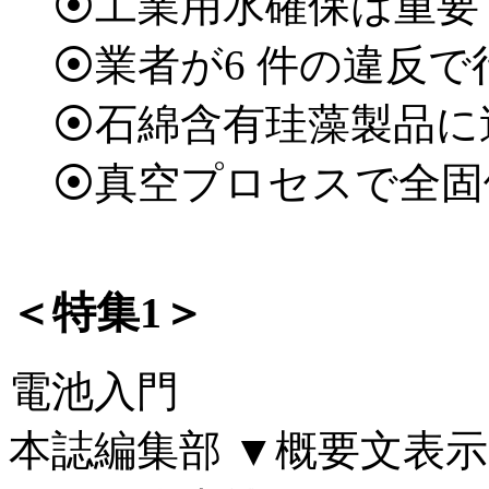
⦿工業用水確保は重要
⦿業者が6 件の違反
⦿石綿含有珪藻製品に
⦿真空プロセスで全固
＜特集1＞
電池入門
本誌編集部
▼概要文表示