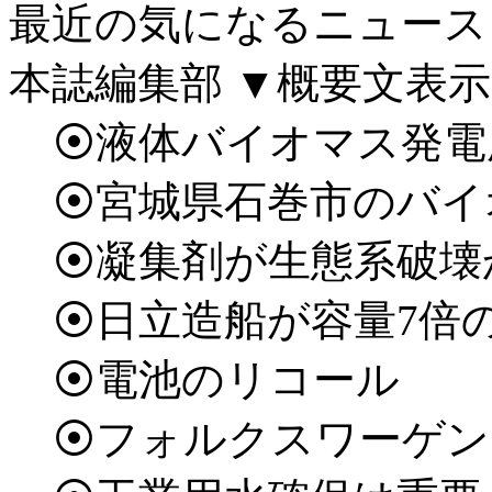
最近の気になるニュース
本誌編集部
▼概要文表示
⦿液体バイオマス発電
⦿宮城県石巻市のバイ
⦿凝集剤が生態系破壊
⦿日立造船が容量7倍
⦿電池のリコール
⦿フォルクスワーゲン